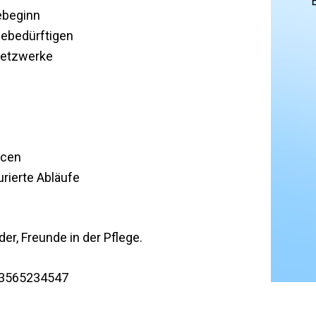
ebeginn
ebedürftigen
netzwerke
rcen
urierte Abläufe
er, Freunde in der Pflege.
83565234547