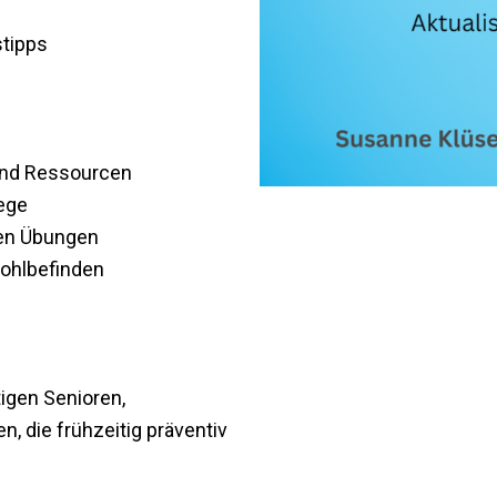
stipps
 und Ressourcen
lege
ren Übungen
Wohlbefinden
igen Senioren,
, die frühzeitig präventiv