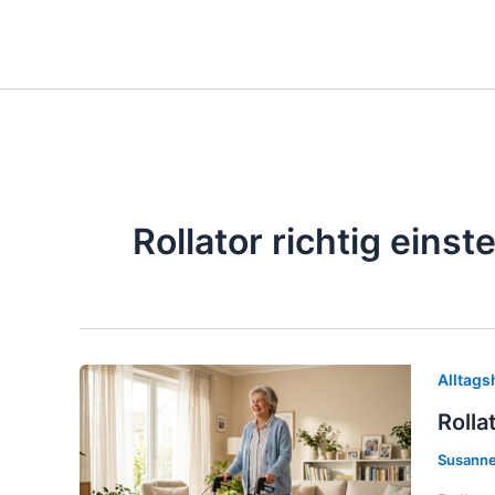
Zum
Inhalt
springen
Rollator richtig einste
Alltags
Rolla
Susanne