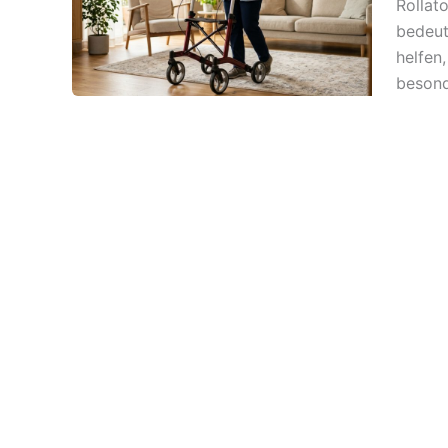
Rollat
bedeut
helfen
besonde