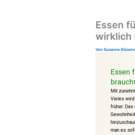
Zum
Inhalt
springen
Essen fü
wirklich
Von
Susanne Klüsen
Essen f
brauch
Mit zunehme
Vieles wird
früher. Das
Gewohnheit 
hinzuschaue
man es sof