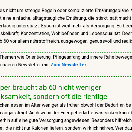
es nicht um strenge Regeln oder komplizierte Ernährungspläne. 
t eine einfache, alltagstaugliche Ernährung, die stärkt, satt mach
rlässig unterstützt. Essen ist weit mehr als Versorgung. Es beei
skelkraft, Konzentration, Wohlbefinden und Lebensqualität. Desh
b 60 vor allem nährstoffreich, ausgewogen, genussvoll und realis
Themen wie Orientierung, Pflegeanfang und innere Ruhe bewege
n unseren Newsletter ein.
Zum Newsletter
per braucht ab 60 nicht weniger
samkeit, sondern oft die richtige
hen essen im Alter weniger als früher, obwohl der Bedarf an b
 sogar steigt. Auch wenn der Energiebedarf etwas sinken kann, b
erhin auf eine gute Versorgung angewiesen. Besonders hilfreich
l, die nicht nur Kalorien liefern, sondern wirklich nähren. Wer da