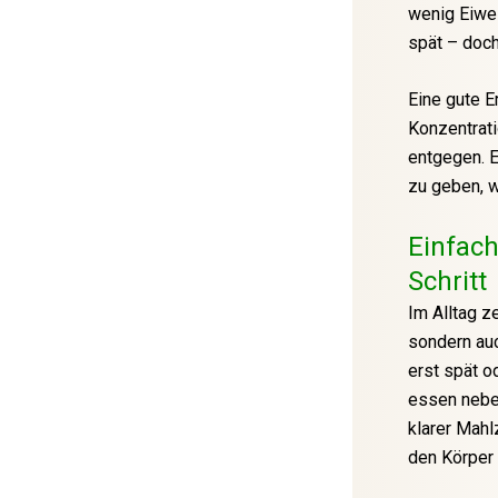
wenig Eiwei
spät – doch
Eine gute E
Konzentrati
entgegen. E
zu geben, w
Einfach
Schritt
Im Alltag z
sondern au
erst spät o
essen neben
klarer Mahl
den Körper 