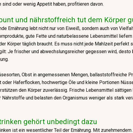
 sind oder wenig Appetit haben, profitieren davon.
 bunt und nährstoffreich tut dem Körper g
nde Ernährung lebt nicht nur von Eiweiß, sondern auch von Vielfa
ornprodukte, gute Fette und naturbelassene Lebensmittel liefern 
 der Körper täglich braucht. Es muss nicht jede Mahlzeit perfekt 
ilt: Je frischer und abwechslungsreicher gegessen wird, desto 
ung.
sesorten, Obst in angemessenen Mengen, ballaststoffreiche P
t oder Haferflocken, hochwertige Öle und kleine Portionen Nüss
stützen den Körper zuverlässig. Frische Lebensmittel sättigen
r Nährstoffe und belasten den Organismus weniger als stark ver
trinken gehört unbedingt dazu
inken ist ein wesentlicher Teil der Ernährung. Mit zunehmendem 