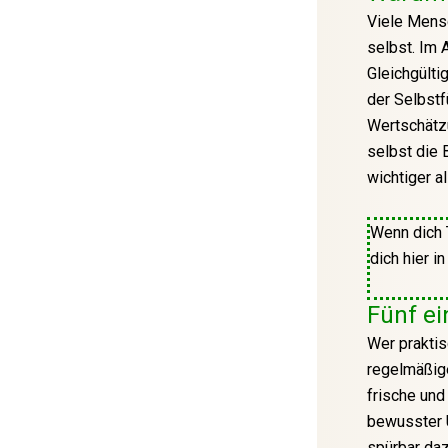
Viele Mens
selbst. Im 
Gleichgülti
der Selbstf
Wertschätzu
selbst die 
wichtiger a
Wenn dich 
dich hier i
Fünf ei
Wer praktis
regelmäßige
frische und
bewusster 
spürbar daz