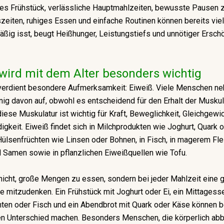
des Frühstück, verlässliche Hauptmahlzeiten, bewusste Pausen
eiten, ruhiges Essen und einfache Routinen können bereits viel
ßig isst, beugt Heißhunger, Leistungstiefs und unnötiger Ersch
wird mit dem Alter besonders wichtig
verdient besondere Aufmerksamkeit: Eiweiß. Viele Menschen n
nig davon auf, obwohl es entscheidend für den Erhalt der Muskula
iese Muskulatur ist wichtig für Kraft, Beweglichkeit, Gleichgewi
igkeit. Eiweiß findet sich in Milchprodukten wie Joghurt, Quark 
n Hülsenfrüchten wie Linsen oder Bohnen, in Fisch, in magerem Flei
Samen sowie in pflanzlichen Eiweißquellen wie Tofu.
 nicht, große Mengen zu essen, sondern bei jeder Mahlzeit eine 
e mitzudenken. Ein Frühstück mit Joghurt oder Ei, ein Mittagess
ten oder Fisch und ein Abendbrot mit Quark oder Käse können b
en Unterschied machen. Besonders Menschen, die körperlich abb