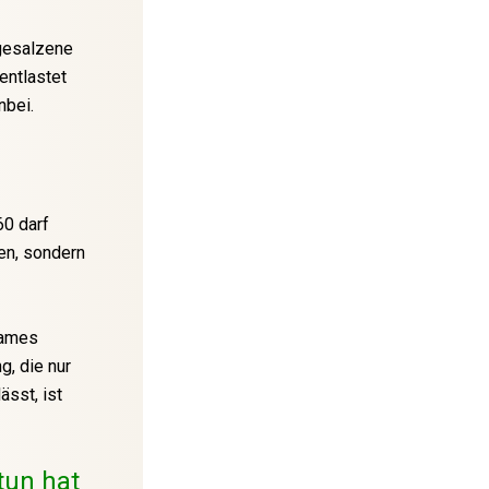
 gesalzene
entlastet
nbei.
60 darf
en, sondern
sames
, die nur
ässt, ist
tun hat