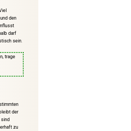
Viel
t und den
nflusst
alb darf
tisch sein.
n, trage
estimmten
leibt der
 sind
uerhaft zu