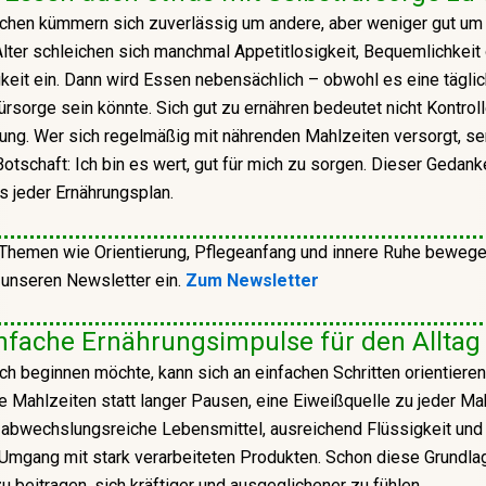
chen kümmern sich zuverlässig um andere, aber weniger gut um
Alter schleichen sich manchmal Appetitlosigkeit, Bequemlichkeit
gkeit ein. Dann wird Essen nebensächlich – obwohl es eine tägli
ürsorge sein könnte. Sich gut zu ernähren bedeutet nicht Kontrol
ng. Wer sich regelmäßig mit nährenden Mahlzeiten versorgt, se
Botschaft: Ich bin es wert, gut für mich zu sorgen. Dieser Gedanke
ls jeder Ernährungsplan.
Themen wie Orientierung, Pflegeanfang und innere Ruhe bewege
n unseren Newsletter ein.
Zum Newsletter
nfache Ernährungsimpulse für den Alltag
ch beginnen möchte, kann sich an einfachen Schritten orientieren
 Mahlzeiten statt langer Pausen, eine Eiweißquelle zu jeder Mah
 abwechslungsreiche Lebensmittel, ausreichend Flüssigkeit und
Umgang mit stark verarbeiteten Produkten. Schon diese Grundl
u beitragen, sich kräftiger und ausgeglichener zu fühlen.