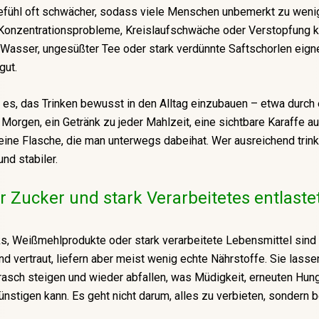
fühl oft schwächer, sodass viele Menschen unbemerkt zu wenig
 Konzentrationsprobleme, Kreislaufschwäche oder Verstopfung 
 Wasser, ungesüßter Tee oder stark verdünnte Saftschorlen eign
gut.
st es, das Trinken bewusst in den Alltag einzubauen – etwa durch 
orgen, ein Getränk zu jeder Mahlzeit, eine sichtbare Karaffe a
eine Flasche, die man unterwegs dabeihat. Wer ausreichend trinkt,
nd stabiler.
 Zucker und stark Verarbeitetes entlaste
, Weißmehlprodukte oder stark verarbeitete Lebensmittel sind 
nd vertraut, liefern aber meist wenig echte Nährstoffe. Sie lass
rasch steigen und wieder abfallen, was Müdigkeit, erneuten Hun
nstigen kann. Es geht nicht darum, alles zu verbieten, sondern