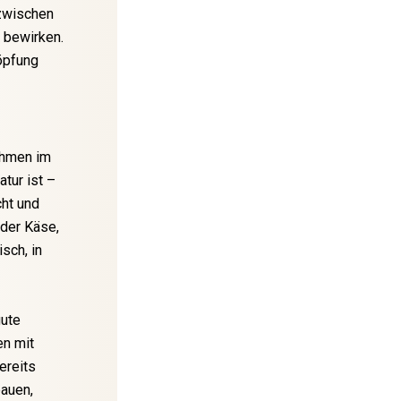
 zwischen
 bewirken.
öpfung
ehmen im
tur ist –
cht und
oder Käse,
sch, in
gute
en mit
ereits
auen,