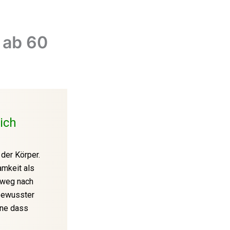
 ab 60
ich
 der Körper.
amkeit als
inweg nach
 bewusster
hne dass