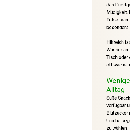
das Durstge
Müdigkeit,
Folge sein.
besonders 
Hilfreich i
Wasser am M
Tisch oder 
oft wacher u
Weniger
Alltag
Süße Snacks
verfügbar u
Blutzucker 
Unruhe begü
zu wählen.