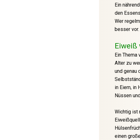
Ein nähren
den Essensz
Wer regelmä
besser vor.
Eiweiß 
Ein Thema 
Alter zu we
und genau d
Selbstständ
in Eiern, i
Nüssen und 
Wichtig ist
Eiweißquell
Hülsenfrüch
einen groß