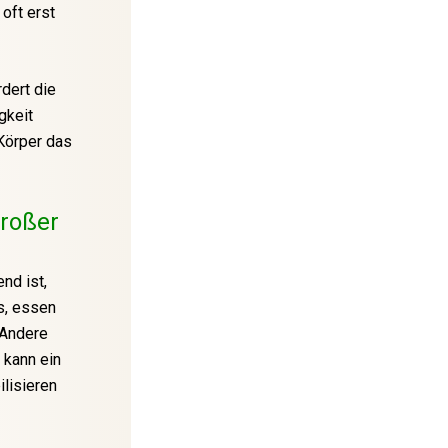
oft erst
dert die
gkeit
Körper das
großer
nd ist,
s, essen
 Andere
 kann ein
lisieren