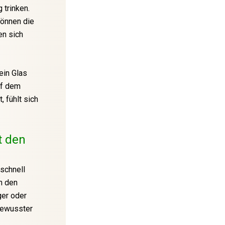
 trinken.
können die
en sich
ein Glas
uf dem
 fühlt sich
t den
schnell
en den
ger oder
 bewusster