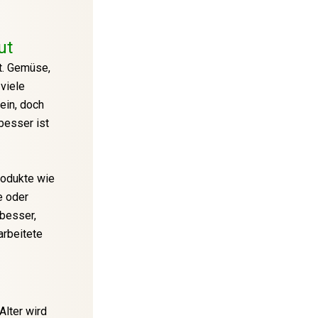
ut
lt. Gemüse,
viele
sein, doch
besser ist
rodukte wie
e oder
 besser,
arbeitete
Alter wird