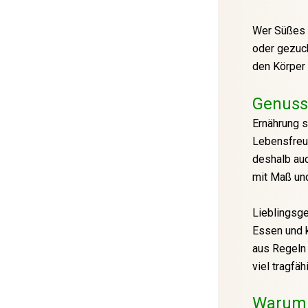
Wer Süßes n
oder gezuck
den Körper 
Genuss
Ernährung s
Lebensfreud
deshalb auc
mit Maß und
Lieblingsge
Essen und k
aus Regeln b
viel tragfäh
Warum 