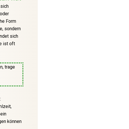
 sich
 oder
che Form
le, sondern
ndet sich
 ist oft
n, trage
:
lzeit,
 ein
agen können