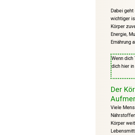
Dabei geht 
wichtiger is
Körper zuve
Energie, Mu
Ernährung a
Wenn dich 
dich hier i
Der Kör
Aufmerk
Viele Mensc
Nährstoffen
Körper weit
Lebensmitte