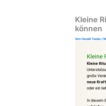
Zum
Inhalt
springen
Kleine R
können
Von
Harald Taube
/
M
Kleine 
Kleine Rit
Unterstützu
große Verän
neue Kraft
oder ein li
In diesem 