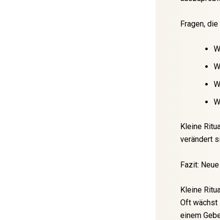
Fragen, die
W
W
W
W
Kleine Ritu
verändert s
Fazit: Neue
Kleine Ritu
Oft wächst 
einem Gebet