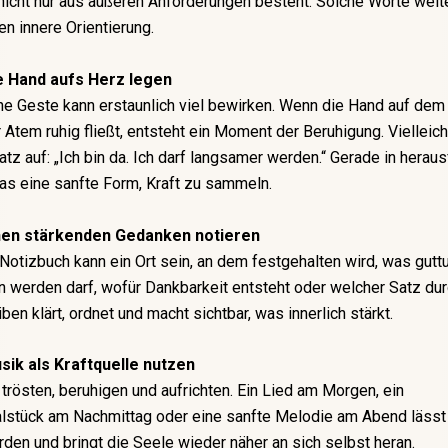
icht nur aus äußeren Anforderungen besteht. Solche Worte weit
n innere Orientierung.
e Hand aufs Herz legen
he Geste kann erstaunlich viel bewirken. Wenn die Hand auf de
r Atem ruhig fließt, entsteht ein Moment der Beruhigung. Vielleich
atz auf: „Ich bin da. Ich darf langsamer werden.“ Gerade in herau
das eine sanfte Form, Kraft zu sammeln.
inen stärkenden Gedanken notieren
 Notizbuch kann ein Ort sein, an dem festgehalten wird, was gutt
 werden darf, wofür Dankbarkeit entsteht oder welcher Satz du
iben klärt, ordnet und macht sichtbar, was innerlich stärkt.
sik als Kraftquelle nutzen
trösten, beruhigen und aufrichten. Ein Lied am Morgen, ein
lstück am Nachmittag oder eine sanfte Melodie am Abend lässt
den und bringt die Seele wieder näher an sich selbst heran.