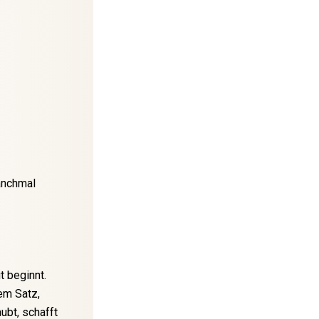
anchmal
t beginnt.
em Satz,
ubt, schafft