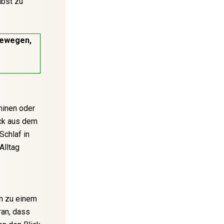
lbst zu
bewegen,
rminen oder
ick aus dem
chlaf in
Alltag
nn zu einem
ran, dass