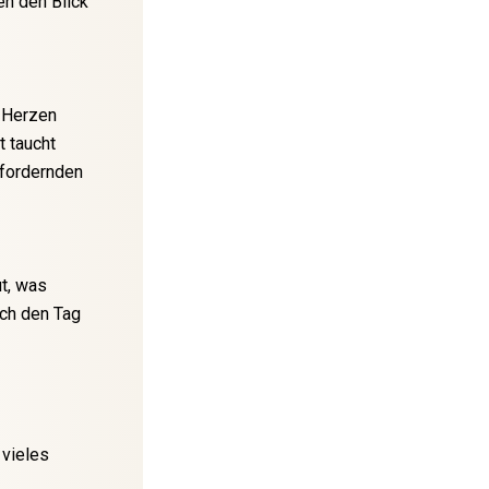
en den Blick
m Herzen
t taucht
sfordernden
ut, was
rch den Tag
 vieles