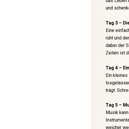
das Leben n
und schenke
Tag 3 – Di
Eine einfac
ruht und de
dabei der S
Zeiten ist 
Tag 4 – E
Ein kleines
losgelassen
trägt. Schre
Tag 5 – Mu
Musik kann 
Instrumenta
weicher wer