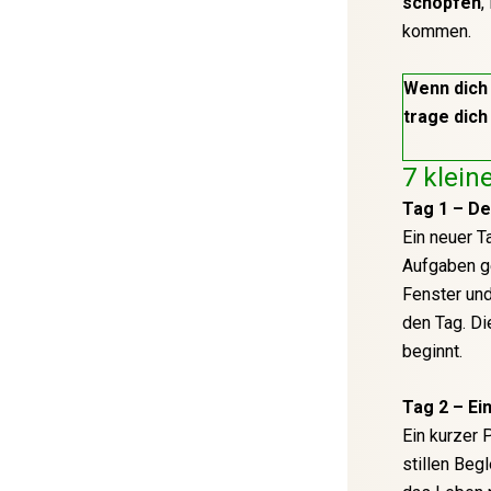
schöpfen
,
kommen.
Wenn dich
trage dich
7 klein
Tag 1 – De
Ein neuer T
Aufgaben ge
Fenster un
den Tag. Di
beginnt.
Tag 2 – Ei
Ein kurzer 
stillen Beg