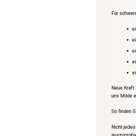
Für schwere
e
e
e
e
e
Neue Kraft 
uns Milde e
So finden S
Nicht jedes
auszuprobie