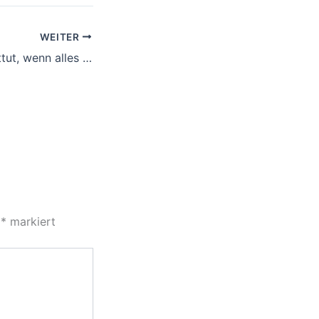
WEITER
Was der Seele guttut, wenn alles zu viel wird
t
*
markiert