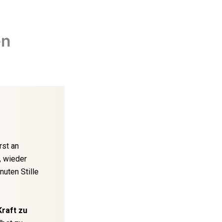
en
rst an
, wieder
nuten Stille
Kraft zu