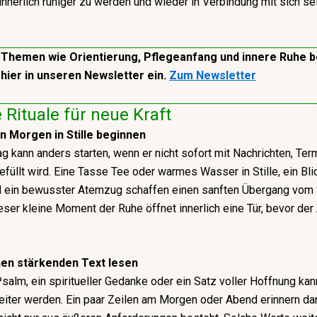
 innerlich ruhiger zu werden und wieder in Verbindung mit sich se
 Themen wie Orientierung, Pflegeanfang und innere Ruhe 
 hier in unseren Newsletter ein.
Zum Newsletter
e Rituale für neue Kraft
n Morgen in Stille beginnen
ag kann anders starten, wenn er nicht sofort mit Nachrichten, Te
füllt wird. Eine Tasse Tee oder warmes Wasser in Stille, ein Bl
d ein bewusster Atemzug schaffen einen sanften Übergang vom S
eser kleine Moment der Ruhe öffnet innerlich eine Tür, bevor der 
nen stärkenden Text lesen
Psalm, ein spiritueller Gedanke oder ein Satz voller Hoffnung ka
leiter werden. Ein paar Zeilen am Morgen oder Abend erinnern da